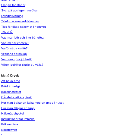
Slogan för städer
Svar på avslagen ansökan
Svindlerivarning
Telefonsvararmeddelanden
Tips för ökad säkerhet i hemmet
TV-tablå
Vad man bör och inte bör göra
Vad menar chefen?
Varför säga varför?
Veckans horoskop
Vem ska göra jobbet?
Vilken politiker skulle du välja?
Mat & Dryck
Att baka bröd
Bröd är farligt
Ballerinatestet
Går detta att äta, tro?
Hur man bakar en kaka med en unge i huset
Hur man tillagar en tupp
Hålsorådshyckel
Instruktioner för Imbicilla
Köksordlista
Kökstermer