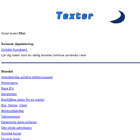
Antal texter:
93st
Senaste Uppdatering:
Onödig Kunskap1
Lär dig saker som du aldrig kommer behöva använda i livet
Blandat
Amerikanska arméns telefonsvarare
Annonsens
Bara B'n
Berättelser
Bra/Dåliga saker för en pastor
Bra, Sämre, Värst
Brödrostfabriker
Datorsupport
Datanörds dags-schema
Den döde advokaten
Dumma bovar
Dumma lagar