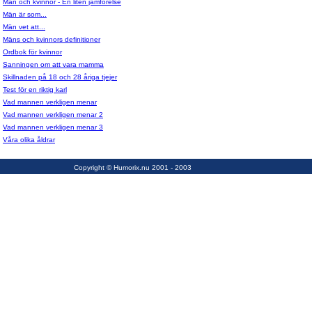
Män och kvinnor - En liten jämförelse
Män är som...
Män vet att...
Mäns och kvinnors definitioner
Ordbok för kvinnor
Sanningen om att vara mamma
Skillnaden på 18 och 28 åriga tjejer
Test för en riktig karl
Vad mannen verkligen menar
Vad mannen verkligen menar 2
Vad mannen verkligen menar 3
Våra olika åldrar
Copyright © Humorix.nu 2001 - 2003