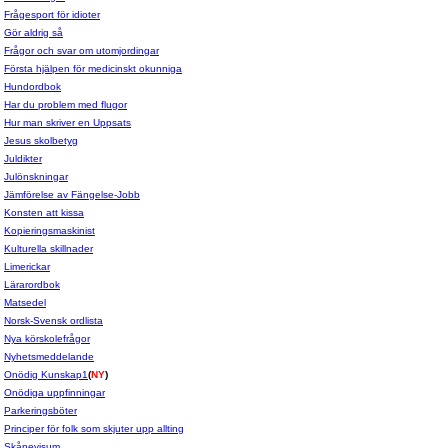
Frågesport för idioter
Gör aldrig så
Frågor och svar om utomjordingar
Första hjälpen för medicinskt okunniga
Hundordbok
Har du problem med flugor
Hur man skriver en Uppsats
Jesus skolbetyg
Juldikter
Julönskningar
Jämförelse av Fängelse-Jobb
Konsten att kissa
Kopieringsmaskinist
Kulturella skillnader
Limerickar
Lärarordbok
Matsedel
Norsk-Svensk ordlista
Nya körskolefrågor
Nyhetsmeddelande
Onödig Kunskap1
(
NY
)
Onödiga uppfinningar
Parkeringsböter
Principer för folk som skjuter upp allting
Skånevisum