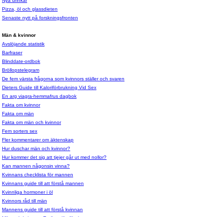
Nya drinkar
Pizza, öl och glassdieten
Senaste nytt på forskningsfronten
Män & kvinnor
Avslöjande statistik
Barfraser
Blinddate-ordbok
Bröllopstelegram
De fem värsta frågorna som kvinnors ställer och svaren
Dieters Guide till Kaloriförbrukning Vid Sex
En arg viagra-hemmafrus dagbok
Fakta om kvinnor
Fakta om män
Fakta om män och kvinnor
Fem sorters sex
Fler kommentarer om äktenskap
Hur duschar män och kvinnor?
Hur kommer det sig att tjejer går ut med nollor?
Kan mannen någonsin vinna?
Kvinnans checklista för mannen
Kvinnans guide till att förstå mannen
Kvinnliga hormoner i öl
Kvinnors råd till män
Mannens guide till att förstå kvinnan