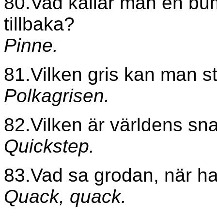
80.Vad kallar man en b
tillbaka?
Pinne.
81.Vilken gris kan man s
Polkagrisen.
82.Vilken är världens s
Quickstep.
83.Vad sa grodan, när h
Quack, quack.