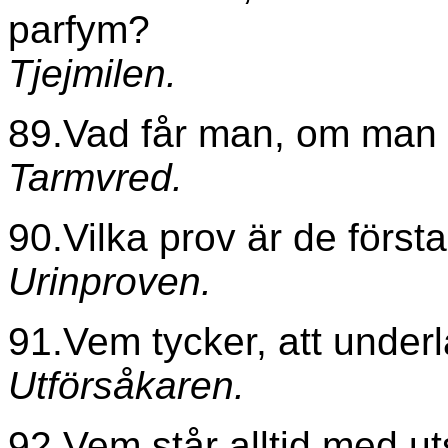
parfym?
Tjejmilen.
89.Vad får man, om man s
Tarmvred.
90.Vilka prov är de först
Urinproven.
91.Vem tycker, att underla
Utförsåkaren.
92.Vem står alltid med uts