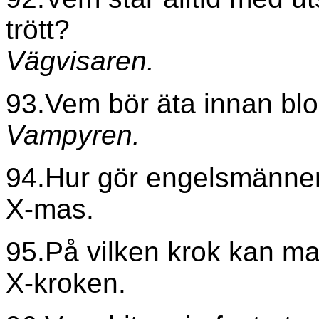
trött?
Vägvisaren.
93.Vem bör äta innan blo
Vampyren.
94.Hur gör engelsmännen
X-mas.
95.På vilken krok kan m
X-kroken.