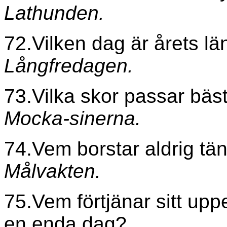
Lathunden.
72.Vilken dag är årets lä
Långfredagen.
73.Vilka skor passar bäs
Mocka-sinerna.
74.Vem borstar aldrig tän
Målvakten.
75.Vem förtjänar sitt upp
en enda dag?