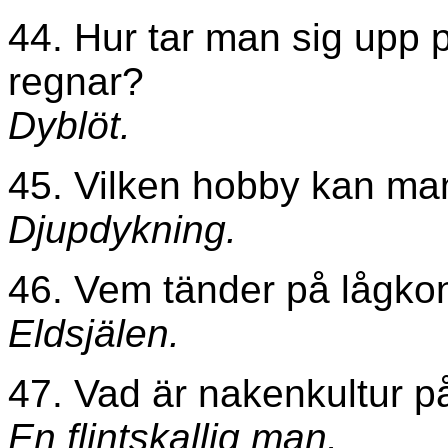
44. Hur tar man sig upp 
regnar?
Dyblöt.
45. Vilken hobby kan ma
Djupdykning.
46. Vem tänder på lågko
Eldsjälen.
47. Vad är nakenkultur p
En flintskallig man.