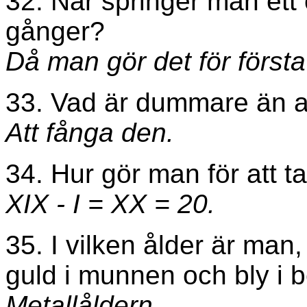
32. När springer man et
gånger?
Då man gör det för först
33. Vad är dummare än a
Att fånga den.
34. Hur gör man för att t
XIX - I = XX = 20.
35. I vilken ålder är man,
guld i munnen och bly i 
Metallåldern.