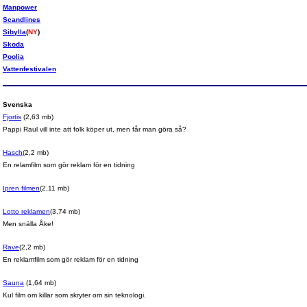
Manpower
Scandlines
Sibylla
(
NY
)
Skoda
Poolia
Vattenfestivalen
Svenska
Fjortis
(2,63 mb)
Pappi Raul vill inte att folk köper ut, men får man göra så?
Hasch
(2,2 mb)
En relamfilm som gör reklam för en tidning
Ipren filmen
(2,11 mb)
Lotto reklamen
(3,74 mb)
Men snälla Åke!
Rave
(2,2 mb)
En reklamfilm som gör reklam för en tidning
Sauna
(1,64 mb)
Kul film om killar som skryter om sin teknologi.