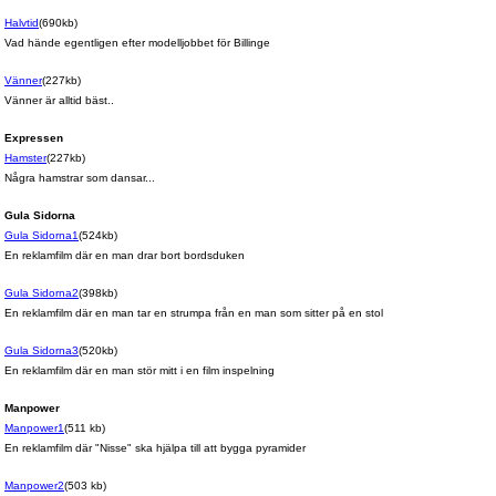
Halvtid
(690kb)
Vad hände egentligen efter modelljobbet för Billinge
Vänner
(227kb)
Vänner är alltid bäst..
Expressen
Hamster
(227kb)
Några hamstrar som dansar...
Gula Sidorna
Gula Sidorna1
(524kb)
En reklamfilm där en man drar bort bordsduken
Gula Sidorna2
(398kb)
En reklamfilm där en man tar en strumpa från en man som sitter på en stol
Gula Sidorna3
(520kb)
En reklamfilm där en man stör mitt i en film inspelning
Manpower
Manpower1
(511 kb)
En reklamfilm där "Nisse" ska hjälpa till att bygga pyramider
Manpower2
(503 kb)