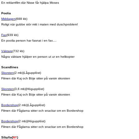
En reklamfilm där Nisse får hjälpa Moses
Poolia
Middagen
(688 kb)
Roligt när gubbe stör mitt i maten med duschproblem!
Fax
(939 kb)
En poolia person har fasnat i en fax....
Väktare
(732 kb)
Några väktare hjälper en person ut ur en helikopter
Scandlines
Skorsten
(2 mb)(Lågupplöst)
Filmen där Kaj och Böje sitter på varsin skorsten
Skorsten
(3,6 mb)(Högupplöst)
Filmen där Kaj och Böje sitter på varsin skorsten
Bordershop
(2 mb)(Lågupplöst)
Filmen där Fåglarna sitter och snackar om en Bordershop
Bordershop
(2 mb)(Högupplöst)
Filmen där Fåglarna sitter och snackar om en Bordershop
Sibylla
(
NY
)