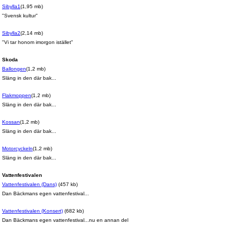
Sibylla1
(1,95 mb)
"Svensk kultur"
Sibylla2
(2,14 mb)
"Vi tar honom imorgon istället"
Skoda
Ballongen
(1,2 mb)
Släng in den där bak...
Flakmoppen
(1,2 mb)
Släng in den där bak...
Kossan
(1,2 mb)
Släng in den där bak...
Motorcyckeln
(1,2 mb)
Släng in den där bak...
Vattenfestivalen
Vattenfestivalen (Dans)
(457 kb)
Dan Bäckmans egen vattenfestival...
Vattenfestivalen (Konsert)
(
682 kb
)
Dan Bäckmans egen vattenfestival...nu en annan del