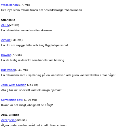
Wasakronan
(3,77mb)
Den nya stora reklam filmen om bostadsbolaget Wasakronan
Utländska
AGFA
(751kb)
En reklamfilm om undervattenskamera.
Airport
(3.31 mb)
En film om snygga killar och lurig flygplatspersonal
Bowling
(772kb)
En lite lustig reklamfilm som handlar om bowling
Budweiser
(3.41 mb)
En reklamfilm som utspelar sig på en kraftstation och gissa vad kraftkällan är för något....
John West Salmon
(
361 kb
)
Alla gillar lax, speciellt karatekunniga björnar?
Schweizian optik
(
1,29 mb
)
Ibland är det riktigt jobbigt att se dåligt!
Arla, Billinge
Accepterad
(692kb)
Älgen pratar om hur svårt det är att bli accepterad