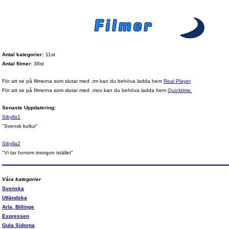
Antal kategorier:
11st
Antal filmer:
38st
För att se på filmerna som slutar med .rm kan du behöva ladda hem
Real Player
.
För att se på filmerna som slutar med .mov kan du behöva ladda hem
Quicktime.
Senaste Uppdatering:
Sibylla1
"Svensk kultur"
Sibylla2
"Vi tar honom imorgon istället"
Våra kategorier
Svenska
Utländska
Arla, Billinge
Expressen
Gula Sidorna