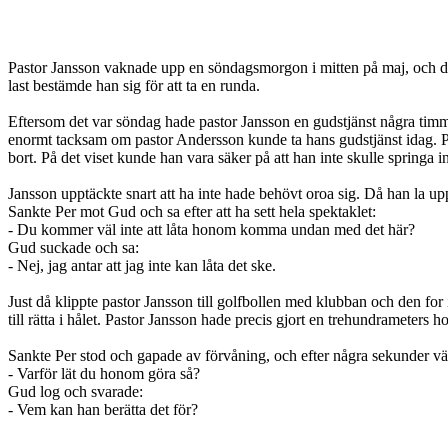
Pastor Jansson vaknade upp en söndagsmorgon i mitten på maj, och då 
last bestämde han sig för att ta en runda.
Eftersom det var söndag hade pastor Jansson en gudstjänst några timm
enormt tacksam om pastor Andersson kunde ta hans gudstjänst idag. Pas
bort. På det viset kunde han vara säker på att han inte skulle springa
Jansson upptäckte snart att ha inte hade behövt oroa sig. Då han la upp
Sankte Per mot Gud och sa efter att ha sett hela spektaklet:
- Du kommer väl inte att låta honom komma undan med det här?
Gud suckade och sa:
- Nej, jag antar att jag inte kan låta det ske.
Just då klippte pastor Jansson till golfbollen med klubban och den for 
till rätta i hålet. Pastor Jansson hade precis gjort en trehundrameters h
Sankte Per stod och gapade av förvåning, och efter några sekunder v
- Varför lät du honom göra så?
Gud log och svarade:
- Vem kan han berätta det för?