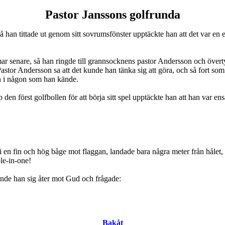
Pastor Janssons golfrunda
han tittade ut genom sitt sovrumsfönster upptäckte han att det var en 
ar senare, så han ringde till grannsocknens pastor Andersson och överty
tor Andersson sa att det kunde han tänka sig att göra, och så fort som 
 in i någon som han kände.
 den först golfbollen för att börja sitt spel upptäckte han att han var 
i en fin och hög båge mot flaggan, landade bara några meter från hålet, 
ole-in-one!
ände han sig åter mot Gud och frågade:
Bakåt